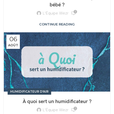
bébé ?
1
L'Équipe Wezr
CONTINUE READING
06
AOÛT
HUMIDIFICATEUR D'AIR
À quoi sert un humidificateur ?
1
L'Équipe Wezr